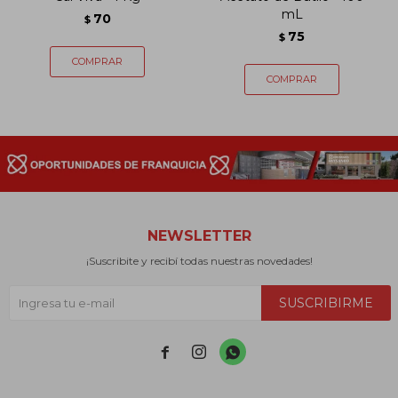
mL
70
$
75
$
NEWSLETTER
¡Suscribite y recibí todas nuestras novedades!
SUSCRIBIRME


