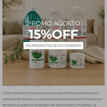
fabricación de plásticos y otros productos industriales. La acetona
también puede usarse en cantidades limitadas en productos para
la casa, entre cosméticos y productos de cuidado personal,
donde su aplicación más frecuente sería en la formulación de
quitaesmalte para uñas.
Usos y beneficios
La acetona puede mezclarse fácilmente con agua y se evapora
rápidamente en el aire. Es un ingrediente principal en muchos
quitaesmaltes para uñas. Desintegra el esmalte para uñas y facilita
su retiro con un hisopo o trozo de algodón.
La acetona se usa ampliamente en la industria textil para
desengrasar la lana y quitar la goma de la seda.
Como disolvente, la acetona se incorpora frecuentemente en
sistemas disolventes o preparaciones usados para la formulación
de barnices para los acabados de automóviles y muebles. La