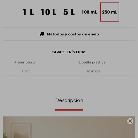
Métodos y costos de envío
CARACTERÍSTICAS
Presentación
Botella plástica
Tipo
Insumos
Descripción

¿Qué es?
La acetona, un líquido incoloro, es un disolvente usado en la