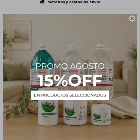
Métodos y costos de envío

CARACTERÍSTICAS
Estado
En polvo
Descripción
Carbón Activado en Polvo
PRODUCTOS QUE TE PUEDEN INTERESAR