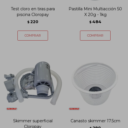
Test cloro en tiras para
Pastilla Mini Multiacción 50
piscina Cloropay
X 20g - 1kg
220
484
$
$
Skimmer superficial
Canasto skimmer 17.5cm
Cloropay