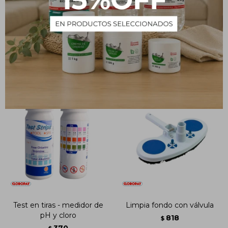
Repuesto Kit para medir
Limpiafondo con bolsa
pH y Cloro
786
$
201
$
Test en tiras - medidor de
Limpia fondo con válvula
pH y cloro
818
$