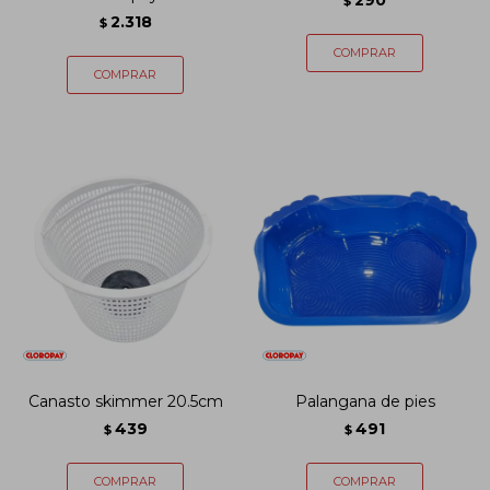
290
$
2.318
$
Canasto skimmer 20.5cm
Palangana de pies
439
491
$
$