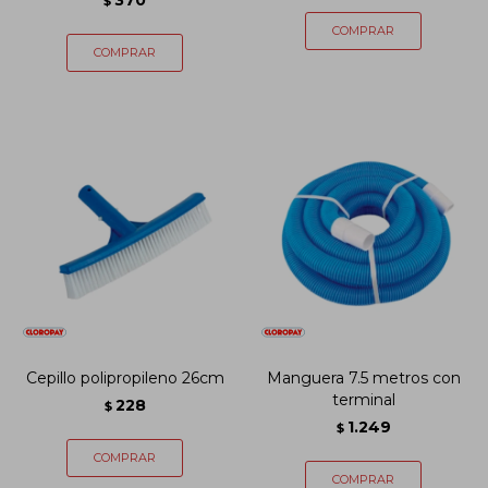
370
$
Cepillo polipropileno 26cm
Manguera 7.5 metros con
terminal
228
$
1.249
$