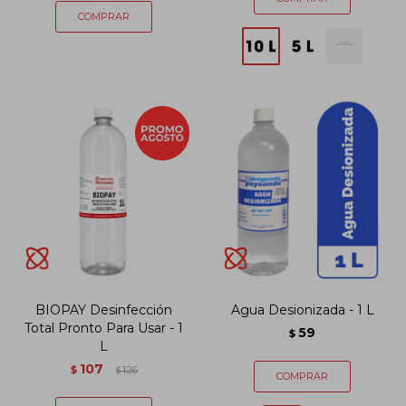
BIOPAY Desinfección
Agua Desionizada - 1 L
Total Pronto Para Usar - 1
59
$
L
107
$
126
$