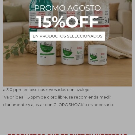
agua eliminando bacterias, algas y muscos. Tiene un efecto
especialmente rápido contra aguas turbias y verdes en la piscinas.
Modo de uso
Agregar al agua de su piscina, 10 g cada 10.000 litros dejando que
se deposite en el fondo, desde donde el cloro va siendo disuelto
lentamente. En días de temperaturas muy altas o posteriores a
lluvias o uso intenso de su piscina, puede requerirse cantidades
mayores para mantener el valor de cloro adecuado.
Recomendable para el mantenimiento del nivel de cloro entre 1.0
a 3.0 ppm en piscinas revestidas con azulejos.
Valor ideal 1.5 ppm de cloro libre, se recomienda medir
diariamente y ajustar con CLOROSHOCK si es necesario.