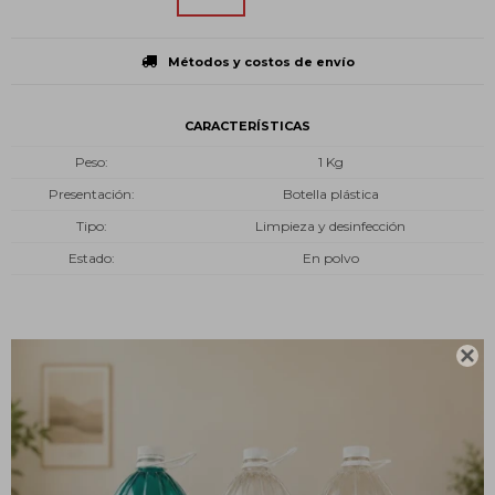
Métodos y costos de envío
CARACTERÍSTICAS
Peso
1 Kg
Presentación
Botella plástica
Tipo
Limpieza y desinfección
Estado
En polvo

Descripción
¿Qué es?
CLOROPAY Cloro Granulado se utiliza para el tratamiento del