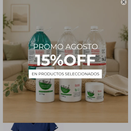

CASACA PARA HOMBRE
Pantalón UNISTORE FLEX
FIT - Azul francia
Jogger - Azul francia
1.350
1.550
$
$