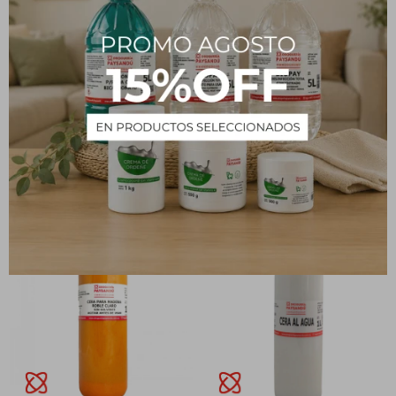
Cera al agua roja
Lustra Muebles 500 ml
perfumada premium 1 L
165
$
217
$