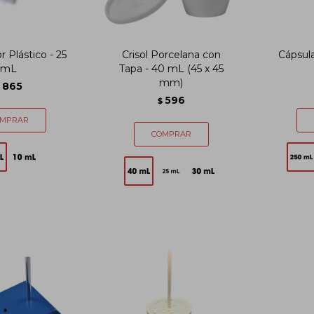
 Plástico - 25
Crisol Porcelana con
Cápsula
mL
Tapa - 40 mL (45 x 45
mm)
865
596
$