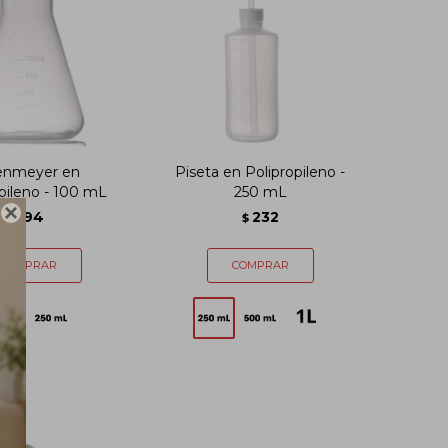
enmeyer en
Piseta en Polipropileno -
pileno - 100 mL
250 mL

94
232
$
$