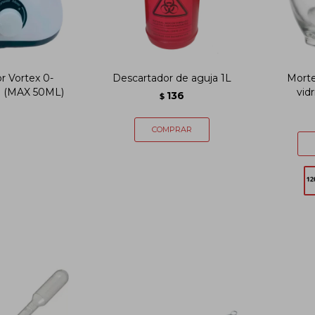
r Vortex 0-
Descartador de aguja 1L
Morte
 (MAX 50ML)
vid
136
$