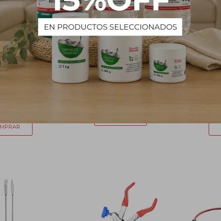
etálica para
Espátula Plana 20 cm
Pinza H
 con Pinza
288
$
1.406