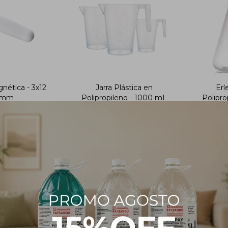
nética - 3x12
Jarra Plástica en
Erl
mm
Polipropileno - 1000 mL
Polipro
174
274
$
$