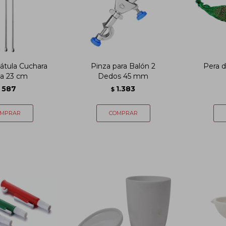
átula Cuchara
Pinza para Balón 2
Pera 
na 23 cm
Dedos 45 mm
587
1.383
$