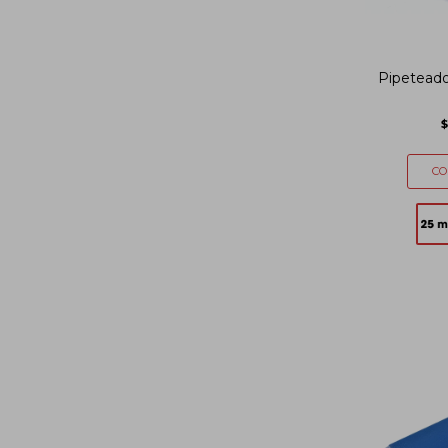
Pipeteador
$