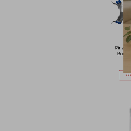
Pinza M
Bureta
$