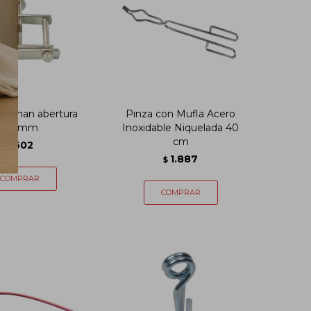
offman abertura
Pinza con Mufla Acero
40 mm
Inoxidable Niquelada 40
cm
602
$
1.887
$