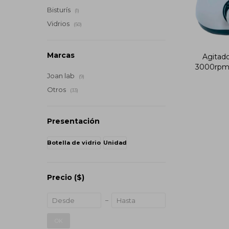
Bisturís
(1)
Vidrios
(50)
Marcas
Agitado
3000rpm
Joan lab
(9)
Otros
(33)
Presentación
Botella de vidrio
Unidad
Precio
($)
OK