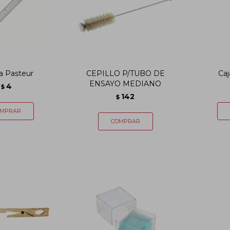
a Pasteur
CEPILLO P/TUBO DE
Caj
ENSAYO MEDIANO
4
$
142
$