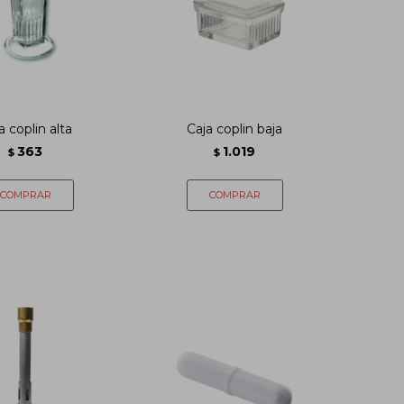
a coplin alta
Caja coplin baja
363
1.019
$
$