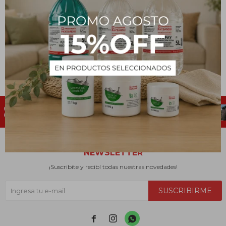
Cepillo para cabellos
Pala de mano con cepillo
120
192
$
$
NEWSLETTER
¡Suscribite y recibí todas nuestras novedades!
SUSCRIBIRME


