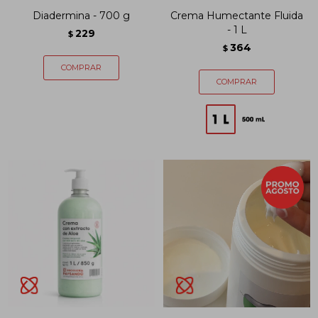
Diadermina - 700 g
Crema Humectante Fluida
- 1 L
229
$
364
$