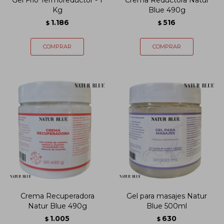
Gel Frío Termoreductor - 1
Crema Reductora Natur
Kg
Blue 490g
1.186
516
$
$
Crema Recuperadora
Gel para masajes Natur
Natur Blue 490g
Blue 500ml
1.005
630
$
$