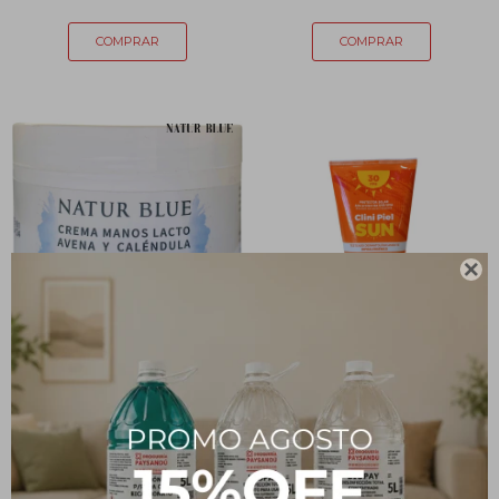

Crema de Manos Lacto
Protector Solar Clini Sun
Avena y Caléndula NATUR
F30 120g
BLUE 270 mL
419
$
283
$