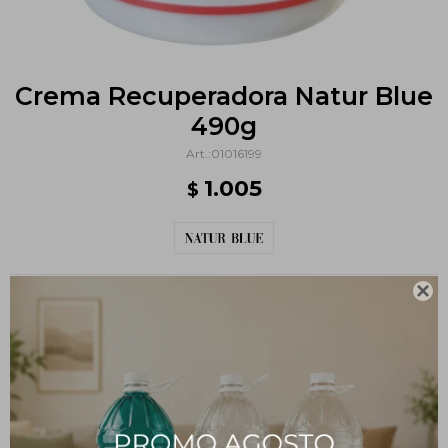
Crema Recuperadora Natur Blue
490g
01016199
1.005
$

Métodos y costos de envío
PRODUCTOS QUE TE PUEDEN INTERESAR