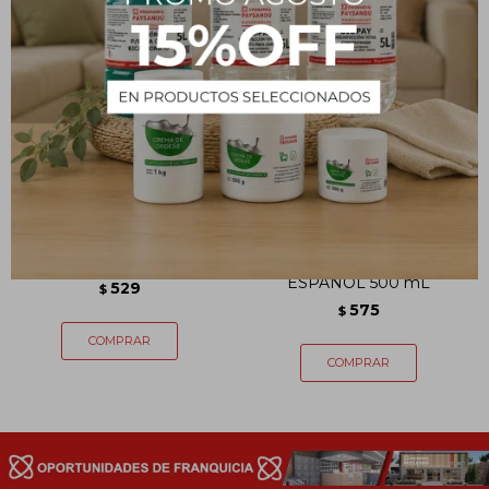
Protector solar CALYPSO -
Loción Piernas Cansadas
Factor 30 - 180 g
Árnica INSTITUTO
ESPAÑOL 500 mL
529
$
575
$