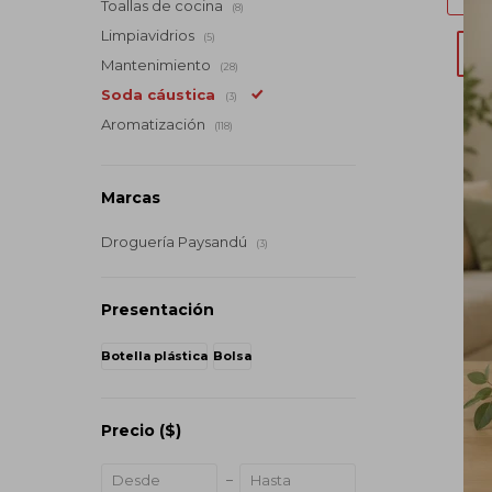
Toallas de cocina
(8)
Limpiavidrios
(5)
Mantenimiento
(28)
Soda cáustica
(3)
Aromatización
(118)
Marcas
Droguería Paysandú
(3)
Presentación
Botella plástica
Bolsa
Precio
($)