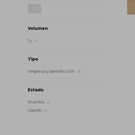
OK
Volumen
1 L
(1)
Tipo
Limpieza y desinfección
(3)
Estado
En polvo
(2)
Líquido
(1)