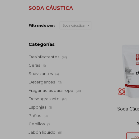
SODA CÁUSTICA
Filtrando por:
Soda cáustica
Categorías
Desinfectantes
(26)
Ceras
(9)
Suavizantes
(4)
Detergentes
(13)
Fraganacias para ropa
(28)
Desengrasante
(12)
Esponjas
(6)
Soda Cáust
Paños
(13)
Cepillos
(3)
Jabón líquido
(18)