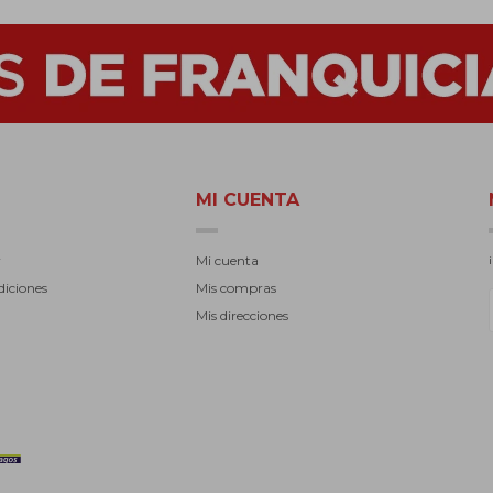
MI CUENTA
r
Mi cuenta
diciones
Mis compras
Mis direcciones