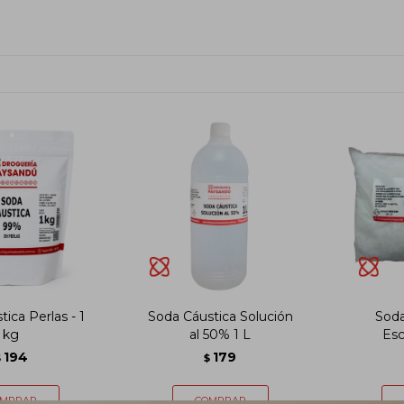
ica Perlas - 1
Soda Cáustica Solución
Soda
kg
al 50% 1 L
Esc
194
179
$
$