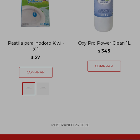
Pastilla para inodoro Kiwi -
Oxy Pro Power Clean 1L
X 1
345
$
57
$
MOSTRANDO
26
DE
26