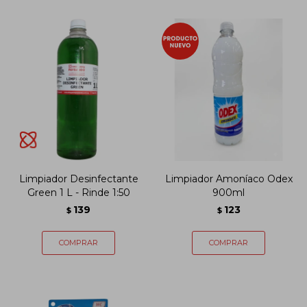
Limpiador Desinfectante
Limpiador Amoníaco Odex
Green 1 L - Rinde 1:50
900ml
139
123
$
$