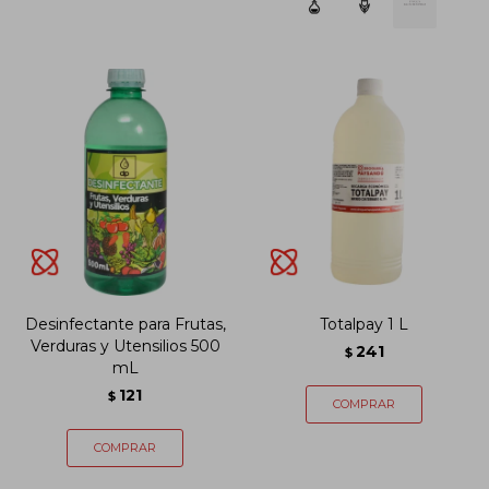
Desinfectante para Frutas,
Totalpay 1 L
Verduras y Utensilios 500
241
$
mL
121
$