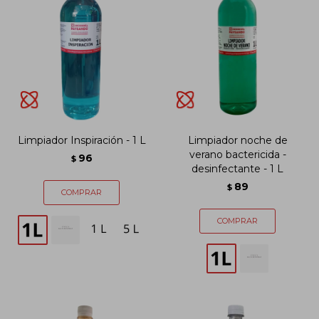
Limpiador Inspiración - 1 L
Limpiador noche de
verano bactericida -
96
$
desinfectante - 1 L
89
$