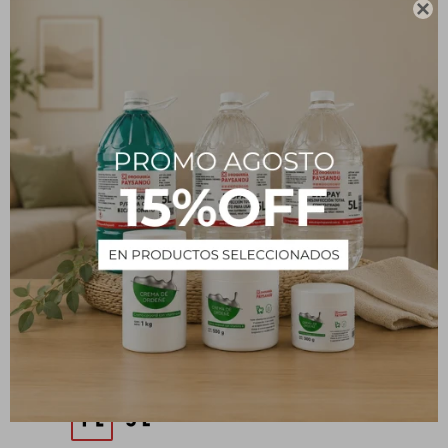

BIOPAY Desinfección
BACTIPAY 500 mL
Total Concentrado - 1 L
90
$
169
$
199
$