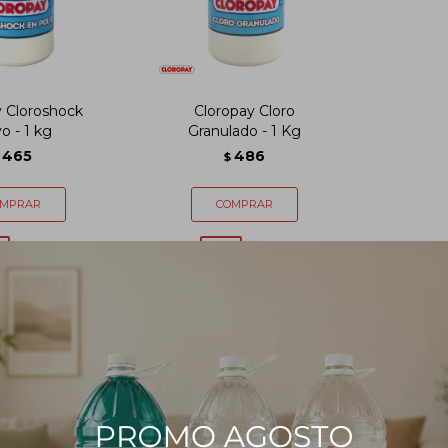
y Cloroshock
Cloropay Cloro
o - 1 kg
Granulado - 1 Kg
465
486
$