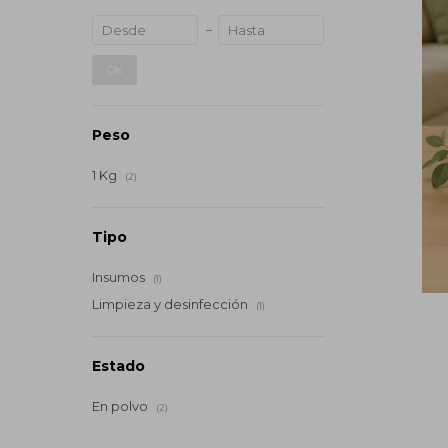
OK
Peso
1 Kg
(2)
Tipo
Insumos
(1)
Limpieza y desinfección
(1)
Estado
En polvo
(2)