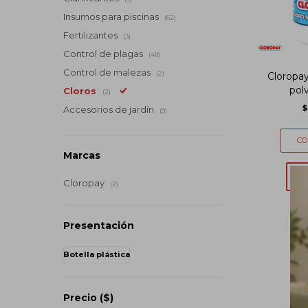
Insumos para piscinas
(62)
Fertilizantes
(3)
Control de plagas
(48)
Control de malezas
(2)
Cloropa
polv
Cloros
(2)
$
Accesorios de jardín
(9)
Marcas
Cloropay
(2)
Presentación
Botella plástica
Precio
($)