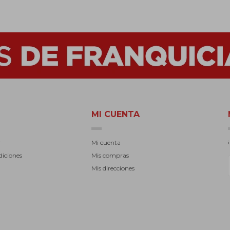
MI CUENTA
r
Mi cuenta
diciones
Mis compras
Mis direcciones