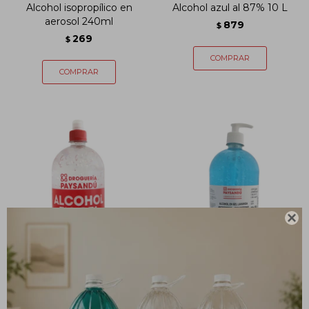
Alcohol isopropílico en
Alcohol azul al 87% 10 L
aerosol 240ml
879
$
269
$

ALCOHOL EN GEL X
Alcohol en gel lavanda -
980mL/880g SIN
980 mL
VALVULA