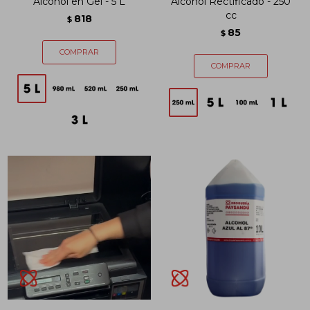
Alcohol en Gel - 5 L
Alcohol Rectificado - 250
cc
818
$
85
$