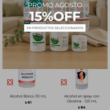
233
$
216
$
Alcohol Bórico 30 mL
Alcohol en spray con
Glicerina - 120 mL
81
$
84
$