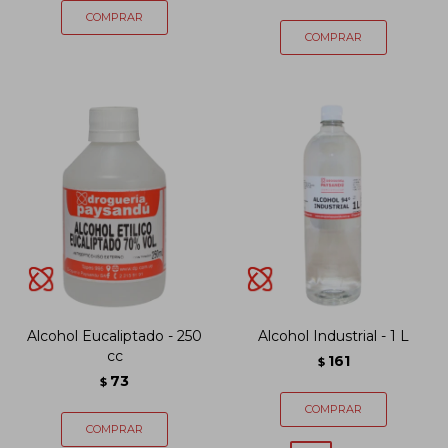
Alcohol Eucaliptado - 250
Alcohol Industrial - 1 L
cc
161
$
73
$