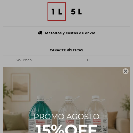
Métodos y costos de envío
CARACTERÍSTICAS
Volumen
1 L
Presentación
Botella plástica

Tipo
Limpieza y desinfección
Estado
Líquido
Descripción