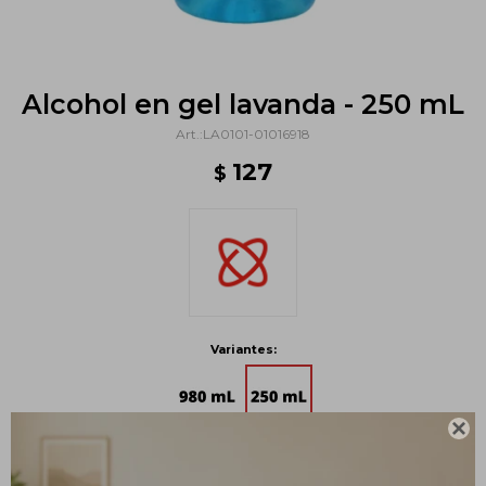
Alcohol en gel lavanda - 250 mL
LA0101-01016918
127
$
Variantes:

Métodos y costos de envío