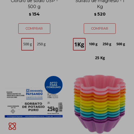
Cloruro de sodio USP -
Sulfato de magnesio - 1
500 g
Kg
154
520
$
$