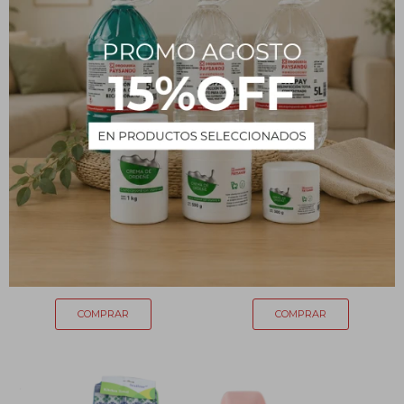
Rollo papel de aluminio x
Rollo papel de aluminio x
8m
15 m
86
159
$
$