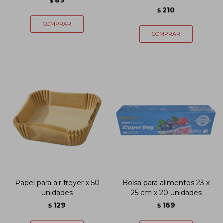
89
$
210
$
Papel para air freyer x 50
Bolsa para alimentos 23 x
unidades
25 cm x 20 unidades
129
169
$
$