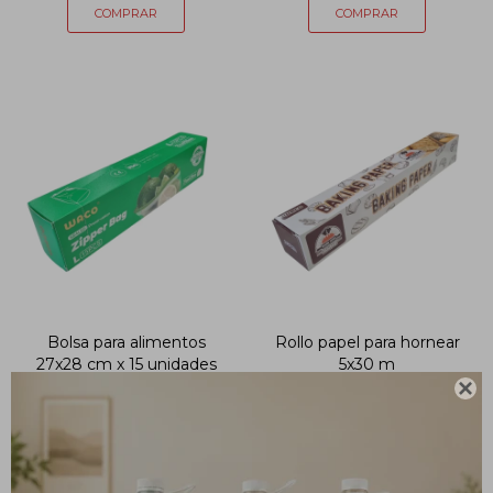
Bolsa para alimentos
Rollo papel para hornear
27x28 cm x 15 unidades
5x30 m

179
89
$
$