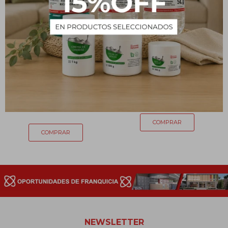
Papel para air freyer x 50
Cremor tártaro - 100 g
unidades
148
$
129
$
NEWSLETTER