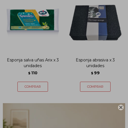
Esponja salva uñas Arix x 3
Esponja abrasiva x 3
unidades
unidades
110
99
$
$
