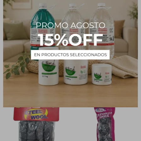
Esponja cocina x 4
Esponja Mágica x 6
unidades
unidades
109
134
$
$