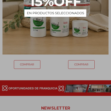
Esponja de rulo x 3
Esponja abrasiva x 3
unidades
unidades
59
99
$
$
NEWSLETTER