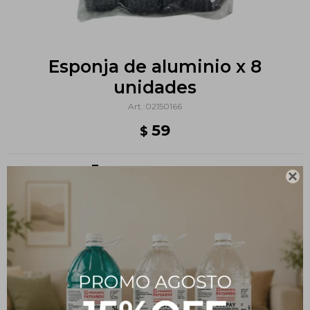
Esponja de aluminio x 8
unidades
02150166
59
$
Métodos y costos de envío

PRODUCTOS QUE TE PUEDEN INTERESAR