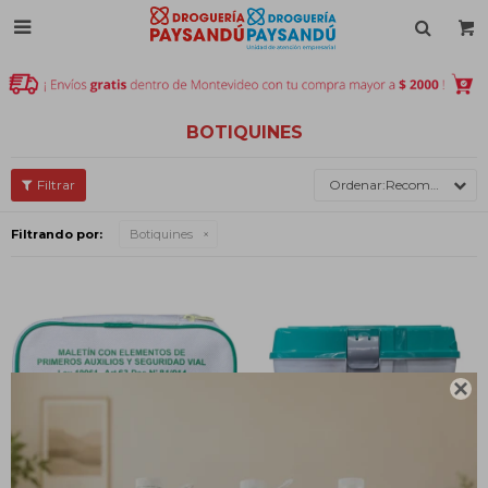

BOTIQUINES
Recomendados
Filtrando por:
Botiquines
