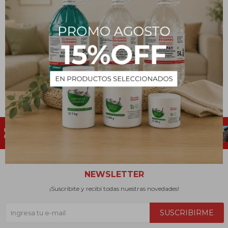
Botiquín con Elementos
Botiquín Primeros Auxilios
de Primeros Auxilios y
para Obra
Seguridad Vial
2.536
$
660
$
NEWSLETTER
¡Suscribite y recibí todas nuestras novedades!
SUSCRIBIRME