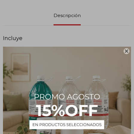
Descripción
Incluye

Jabón con glicerina neutro 250 mL con dispensador
Alcohol iodado 2% 100 mL
Gasa estéril 40 trozos x 6 un.
Venda de gasa 10 cm x 6 un.
Caja de curitas 100 un.
Apósito estirilizado por vapor 10x15 cm x 6 un.
Par de guantes de látex x 6 un.
Tijerita
Pinza depilatoria