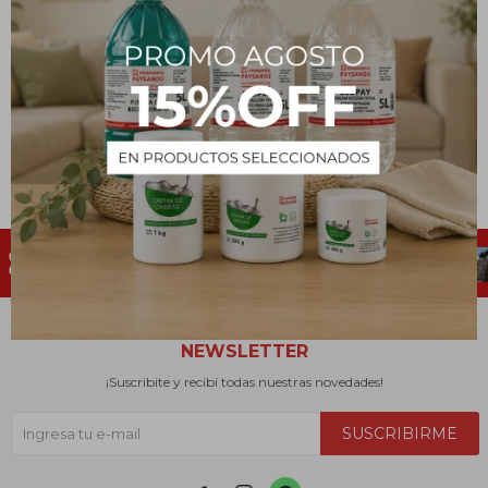
Tapaboca triple plisado x
Máscara Descartable con
unidad
Elástico
3
104
$
$
NEWSLETTER
¡Suscribite y recibí todas nuestras novedades!
SUSCRIBIRME