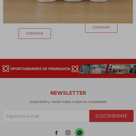
Heinz Herenz -10 a +110
Uso Humano
escala interna
265
$
1.806
$
NEWSLETTER
¡Suscribite y recibí todas nuestras novedades!
SUSCRIBIRME


