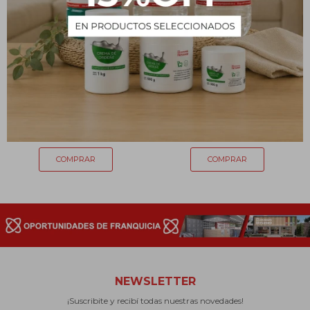
Esponja de rulo x 3
Esponja de aluminio x 8
unidades
unidades
59
59
$
$
NEWSLETTER
¡Suscribite y recibí todas nuestras novedades!