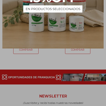
Esponja mágica
Esponja RED SAN I TARY
39
57
$
$
NEWSLETTER
¡Suscribite y recibí todas nuestras novedades!