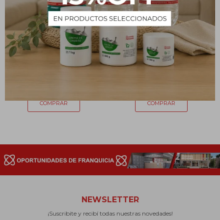
Esponja mágica
Esponja RED SAN I TARY
39
57
$
$
NEWSLETTER
¡Suscribite y recibí todas nuestras novedades!