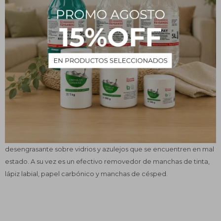
¿Qué es?
Se trata de un antiséptico con acción bactericida y desinfectante
contra las formas vegetativas de los microorganismos cuando
está al 60 –96 %, pero su actividad frente a esporas es muy
pequeña. Generalmente para este fin se usa al 70 %, que es
cuando presenta su máxima acción.
Usos y beneficios
Se puede utilizar como desinfectante y antiséptico. En el ámbito
doméstico es ideal porque también posee una acción
desengrasante sobre vidrios y azulejos que se encuentren en mal
estado. A su vez es un efectivo removedor de manchas de tinta,
lápiz labial, papel carbónico y manchas de césped.