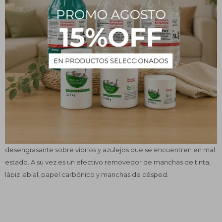
¿Qué es?
Se trata de un antiséptico con acción bactericida y desinfectante
contra las formas vegetativas de los microorganismos cuando
está al 60 –96 %, pero su actividad frente a esporas es muy
pequeña. Generalmente para este fin se usa al 70 %, que es
cuando presenta su máxima acción.
Usos y beneficios
Se puede utilizar como desinfectante y antiséptico. En el ámbito
doméstico es ideal porque también posee una acción
desengrasante sobre vidrios y azulejos que se encuentren en mal
estado. A su vez es un efectivo removedor de manchas de tinta,
lápiz labial, papel carbónico y manchas de césped.