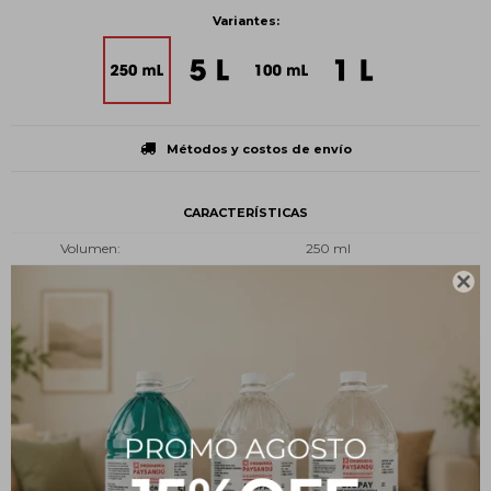
Variantes:
Métodos y costos de envío
CARACTERÍSTICAS
Volumen
250 ml
Presentación
Botella plástica

Tipo
Limpieza y desinfección
Estado
Líquido
Descripción