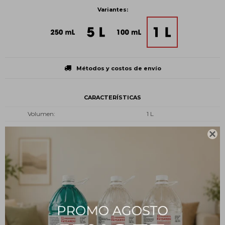
Variantes:
Métodos y costos de envío
CARACTERÍSTICAS
Volumen
1 L
Presentación
Botella plástica

Tipo
Limpieza y desinfección
Estado
Líquido
Descripción