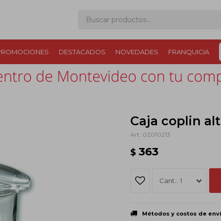
PROMOCIONES
DESTACADOS
NOVEDADES
FRANQUICIA
Caja coplin al
02010213
363
$
1
Métodos y costos de env