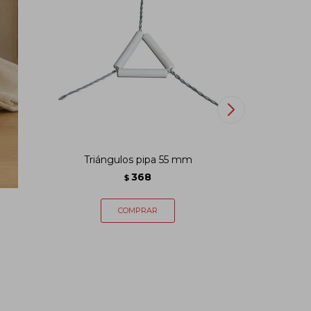
x20
Triángulos pipa 55 mm
Cubre o
368
$