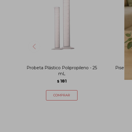
Probeta Plástico Polipropileno - 25
Piseta e
mL
181
$