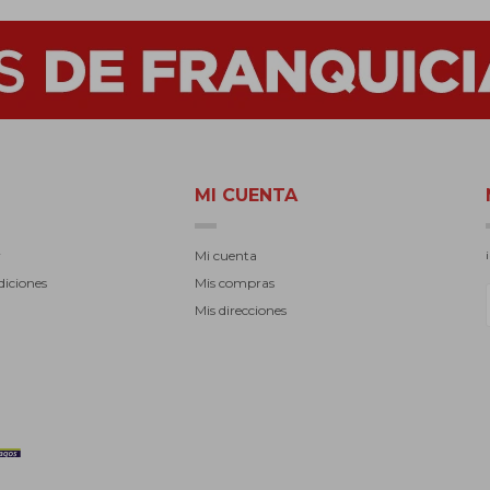
MI CUENTA
r
Mi cuenta
diciones
Mis compras
Mis direcciones