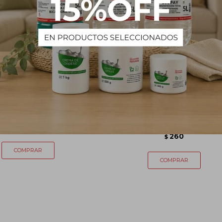
n Polipropileno - 250 mL
Barra Magnética con Bisel - 8
mm
232
$
260
$