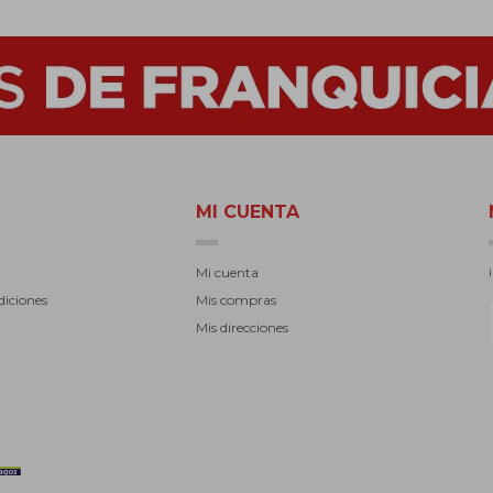
MI CUENTA
r
Mi cuenta
diciones
Mis compras
Mis direcciones