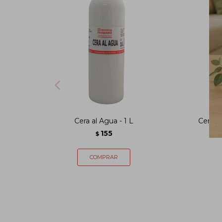
Cera al Agua - 1 L
Cera a
155
$