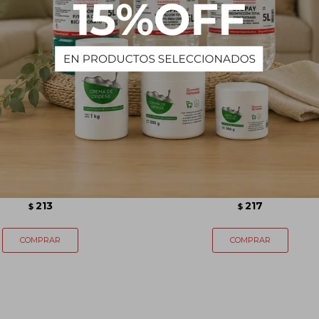
l agua negra perfumada
Cera al agua roja perfumad
premium 1 L
premium 1 L
213
217
$
$