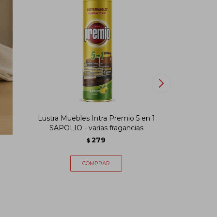
a
Lustra Muebles Intra Premio 5 en 1
Cera a
SAPOLIO - varias fragancias
279
$