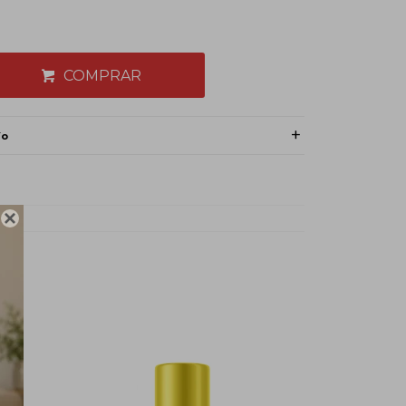
COMPRAR
ío
ml
