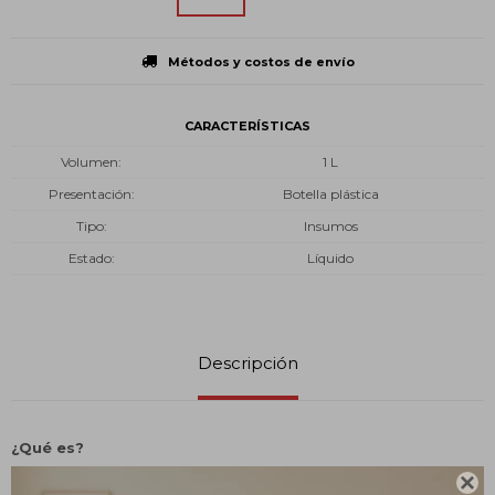
Métodos y costos de envío
CARACTERÍSTICAS
Volumen
1 L
Presentación
Botella plástica
Tipo
Insumos
Estado
Líquido
Descripción
¿Qué es?

CLOROPAY Clarificante actúa sobre los sólidos suspendidos en el