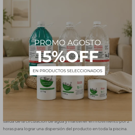
agua, precipitándolos al fondo de la piscina para ser retirados muy
fácilmente. La solución elimina la turbidez ocasionada por el
polvo, barro, algas o residuos de las cremas solares que flotan
libremente en tu piscina. CLOROPAY Clarificante deja tu piscina
más clara y transparente sin esfuerzos.
Modo de uso
Si el agua de tu piscina se encuentra visiblemente turbia u
opalescente, agregue 1 litro de clarificante cada 100.000 litros de
agua.
CONSEJOS ÚTILES:
1)Encender la bomba de filtrado
2)Diluir el clarificante en un balde con agua, verterlo cerca de la
salida de la circulación de agua y mantener en movimiento por 2
horas para lograr una dispersión del producto en toda la piscina.