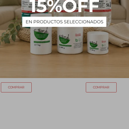
re Industrial - 100 g
Tiza en polvo 1kg
80
84
$
$