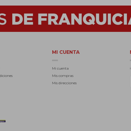
MI CUENTA
r
Mi cuenta
diciones
Mis compras
Mis direcciones