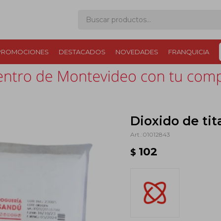
PROMOCIONES
DESTACADOS
NOVEDADES
FRANQUICIA
Dioxido de tit
01012843
102
$