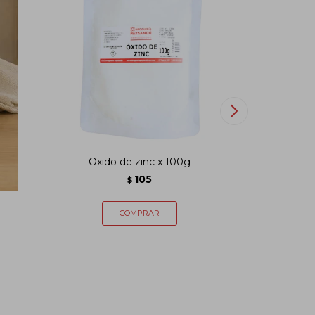
Oxido de zinc x 100g
Colorante p
105
$