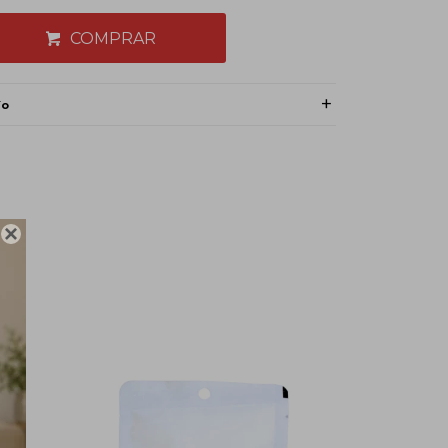
COMPRAR
ío
