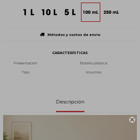
Métodos y costos de envío
CARACTERÍSTICAS
Presentación
Botella plástica
Tipo
Insumos
Descripción

¿Qué es?
La acetona, un líquido incoloro, es un disolvente usado en la