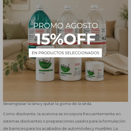
fabricación de plásticos y otros productos industriales. La acetona
también puede usarse en cantidades limitadas en productos para
la casa, entre cosméticos y productos de cuidado personal,
donde su aplicación más frecuente sería en la formulación de
quitaesmalte para uñas.
Usos y beneficios
La acetona puede mezclarse fácilmente con agua y se evapora
rápidamente en el aire. Es un ingrediente principal en muchos
quitaesmaltes para uñas. Desintegra el esmalte para uñas y facilita
su retiro con un hisopo o trozo de algodón.
La acetona se usa ampliamente en la industria textil para
desengrasar la lana y quitar la goma de la seda.
Como disolvente, la acetona se incorpora frecuentemente en
sistemas disolventes o preparaciones usados para la formulación
de barnices para los acabados de automóviles y muebles. La