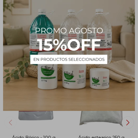
CARACTERÍSTICAS
Peso
100 g
PRODUCTOS QUE TE PUEDEN INTERESAR
Ácido Bórico - 100 g
Ácido estearico 250 g