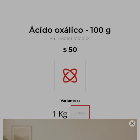
Ácido oxálico - 100 g
acd0101-01010109
50
$
Variantes:

Métodos y costos de envío