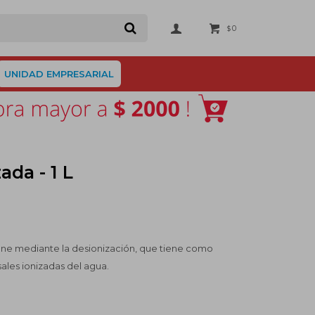
0
$
UNIDAD EMPRESARIAL
da - 1 L
ene mediante la desionización, que tiene como
sales ionizadas del agua.