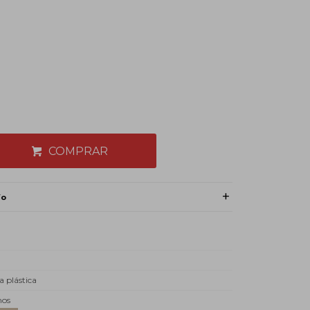
COMPRAR
ío
a plástica
mos