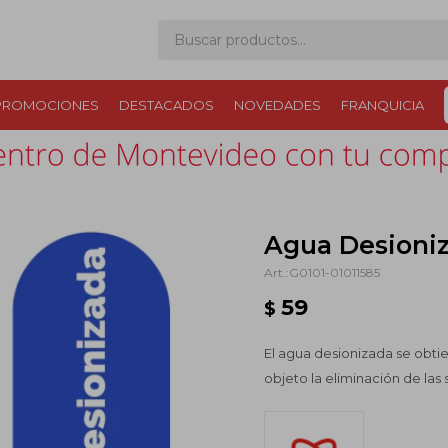
PROMOCIONES
DESTACADOS
NOVEDADES
FRANQUICIA
Agua Desioniza
G0101-01011585
59
$
El agua desionizada se obti
objeto la eliminación de las 