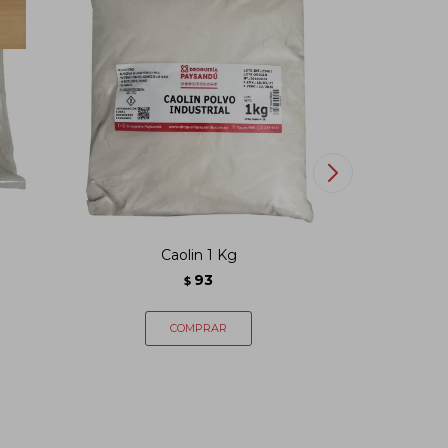
Caolin 1 Kg
Borato 
93
$