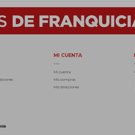
MI CUENTA
r
Mi cuenta
diciones
Mis compras
Mis direcciones