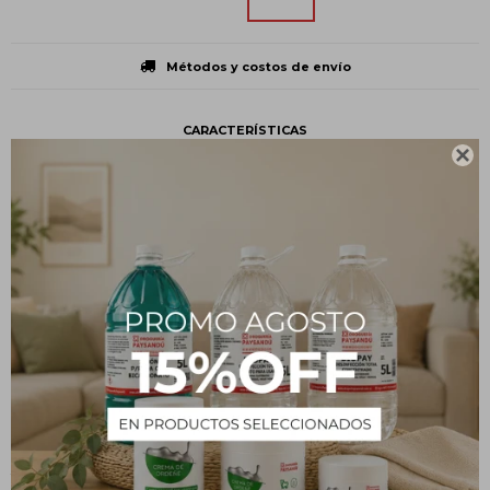
Métodos y costos de envío
CARACTERÍSTICAS

Volumen
5 L
Presentación
Bidón
Tipo
Insumos
Estado
Líquido
Descripción
El agua desionizada se obtiene mediante la desionización, que
tiene como objeto la eliminación de las sales ionizadas del agua.