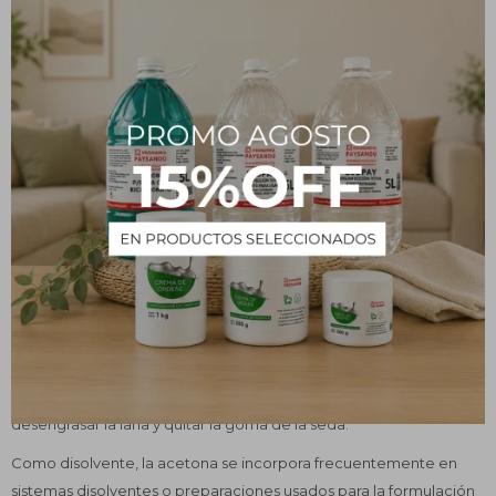
La acetona, un líquido incoloro, es un disolvente usado en la
fabricación de plásticos y otros productos industriales. La acetona
también puede usarse en cantidades limitadas en productos para
la casa, entre cosméticos y productos de cuidado personal,
donde su aplicación más frecuente sería en la formulación de
quitaesmalte para uñas.
Usos y beneficios
La acetona puede mezclarse fácilmente con agua y se evapora
rápidamente en el aire. Es un ingrediente principal en muchos
quitaesmaltes para uñas. Desintegra el esmalte para uñas y facilita
su retiro con un hisopo o trozo de algodón.
La acetona se usa ampliamente en la industria textil para
desengrasar la lana y quitar la goma de la seda.
Como disolvente, la acetona se incorpora frecuentemente en
sistemas disolventes o preparaciones usados para la formulación