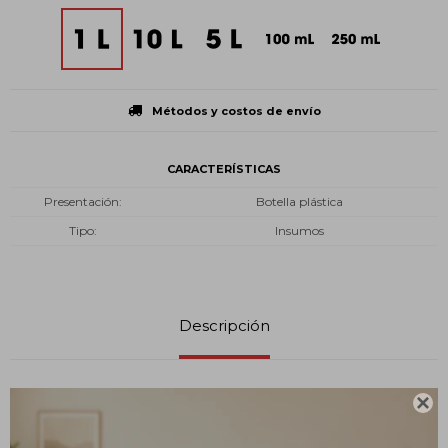
Métodos y costos de envío
CARACTERÍSTICAS
Presentación
Botella plástica
Tipo
Insumos
Descripción
¿Qué es?

La acetona, un líquido incoloro, es un disolvente usado en la