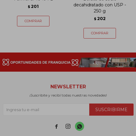
decahidratado con USP -
201
$
250 g
202
$
NEWSLETTER
¡Suscribite y recibí todas nuestras novedades!
SUSCRIBIRME


