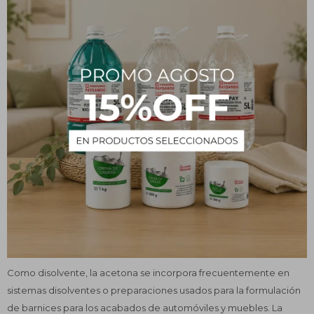
fabricación de plásticos y otros productos industriales. La acetona
también puede usarse en cantidades limitadas en productos para
la casa, entre cosméticos y productos de cuidado personal,
donde su aplicación más frecuente sería en la formulación de
quitaesmalte para uñas.
Usos y beneficios
La acetona puede mezclarse fácilmente con agua y se evapora
rápidamente en el aire. Es un ingrediente principal en muchos
quitaesmaltes para uñas. Desintegra el esmalte para uñas y facilita
su retiro con un hisopo o trozo de algodón.
La acetona se usa ampliamente en la industria textil para
desengrasar la lana y quitar la goma de la seda.
Como disolvente, la acetona se incorpora frecuentemente en
sistemas disolventes o preparaciones usados para la formulación
de barnices para los acabados de automóviles y muebles. La