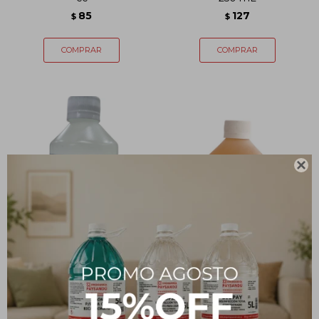
85
127
$
$

Glicerina Pura - 250 cc
Solución Desinfectante -
250 mL
140
$
219
$