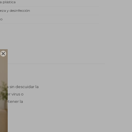
a plástica
eza y desinfección
do

ana sin descuidar la
lquier virus o
a detener la