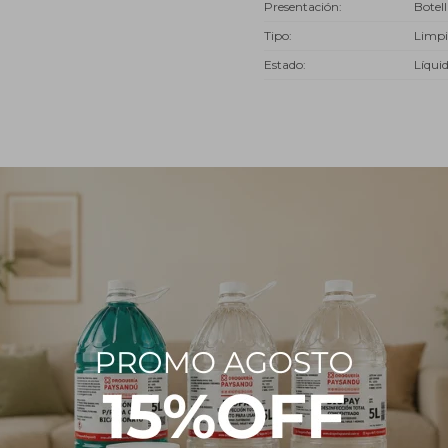
Presentación
Botell
Tipo
Limpi
Estado
Líqui
Descripción
 un compuesto especialmente diseñado para ser parte de tu vida cotidi
plicarlo, desinfecta la superficie de tus manos dejándolas libres de cua
 ingresar a tu cuerpo. Es un producto antiséptico que se emplea par
nes como alternativa al agua y el jabón para lavarse las manos.