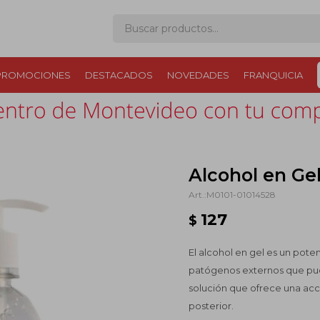
PROMOCIONES
DESTACADOS
NOVEDADES
FRANQUICIA
Alcohol en Ge
M0101-01014528
127
$
El alcohol en gel es un pote
patógenos externos que pued
solución que ofrece una ac
posterior.