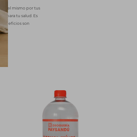
rte del mismo por tus
s para tu salud. Es
s beneficios son