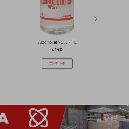
Alcohol al 70% - 1 L
Alco
140
$