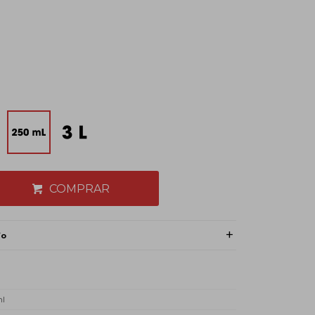
COMPRAR
ío
ml