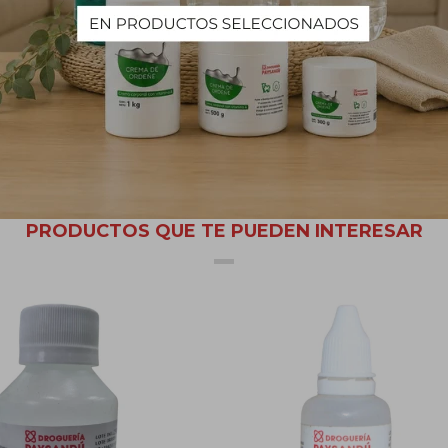
un producto de fácil aplicación, solo basta con frotar una pequeña pa
 queden libres de microorganismos y virus que puedan ser perjudiciale
r, restaurantes, oficinas, industrias y comercios en general ya que su
 cuidar nuestra salud.
empre consigo mismo.
PRODUCTOS QUE TE PUEDEN INTERESAR