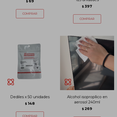
69
$
397
$
Dediles x 50 unidades
Alcohol isopropílico en
aerosol 240ml
148
$
269
$