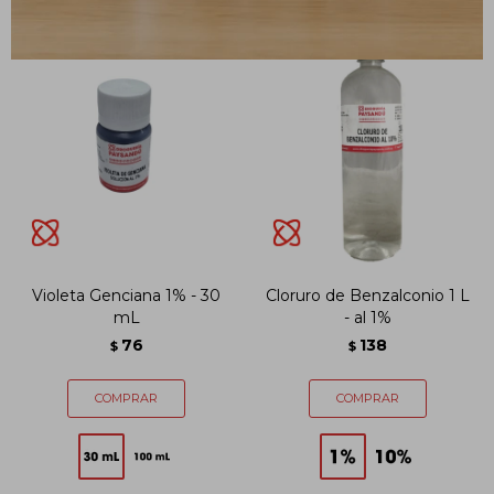
Violeta Genciana 1% - 30
Cloruro de Benzalconio 1 L
mL
- al 1%
76
138
$
$