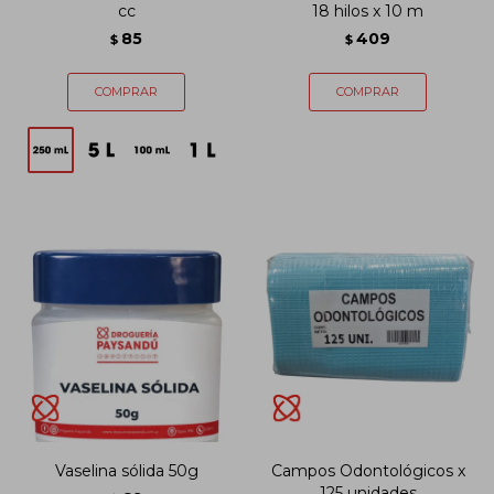
cc
18 hilos x 10 m
85
409
$
$
Vaselina sólida 50g
Campos Odontológicos x
125 unidades