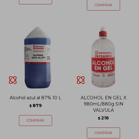
Alcohol azul al 87% 10 L
ALCOHOL EN GEL X
980mL/880g SIN
879
$
VALVULA
216
$