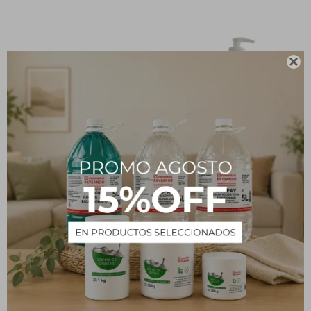

Azufre en barras x 50
Alcohol en gel lavanda -
unidades
980 mL
318
233
$
$