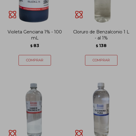
Violeta Genciana 1% - 100
Cloruro de Benzalconio 1 L
mL
- al 1%
83
138
$
$