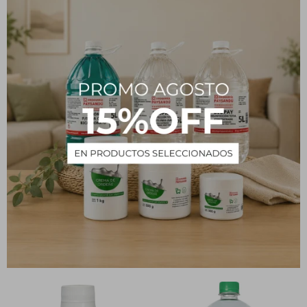
Alcohol Bórico 30 mL
Alcohol en spray con
Glicerina - 120 mL
81
$
84
$