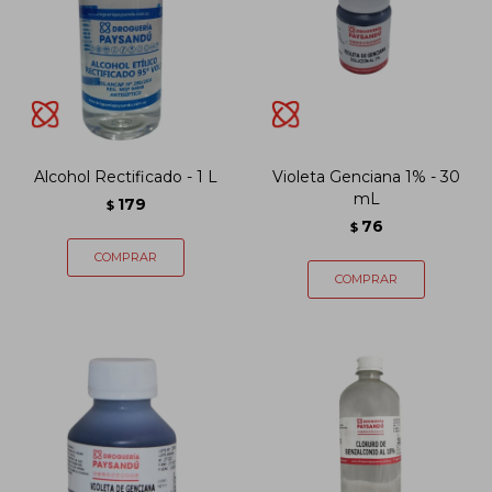
Alcohol Rectificado - 1 L
Violeta Genciana 1% - 30
mL
179
$
76
$