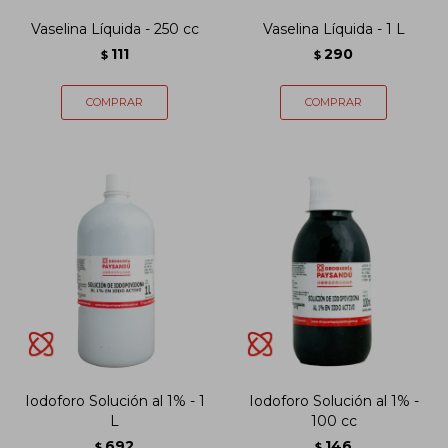
Vaselina Líquida - 250 cc
Vaselina Líquida - 1 L
111
290
$
$
Iodoforo Solución al 1% - 1
Iodoforo Solución al 1% -
L
100 cc
692
146
$
$