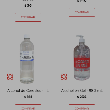
140
$
56
$
Alcohol de Cereales - 1 L
Alcohol en Gel - 980 mL
181
234
$
$