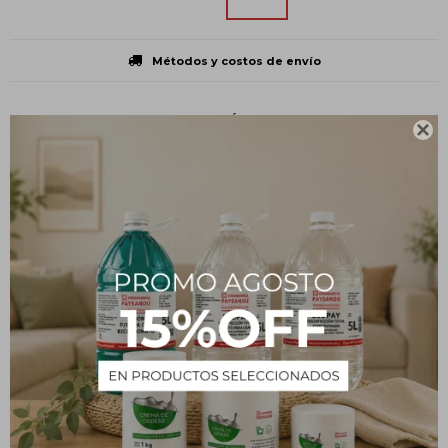
Métodos y costos de envío
CARACTERÍSTICAS

Volumen
5 L
Presentación
Bidón
Tipo
Insumos
Estado
Líquido
Descripción
Bioetanol