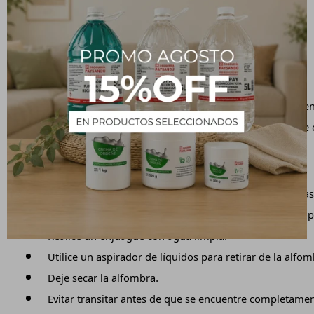
de 1:6.
Limpieza manual:
Diluir en agua en la proporción de 1:8. 
Agite la solución hasta producir abundante espuma.
Aplique la espuma sobre la superficie de la alfombra en
Deje secar la alfombra por 2 horas y aspire totalmente 
Limpieza con maquina (escoba rotativa):
Diluir en agua, recomendamos dilución máxima de hast
Aplique sobre la alfombra la solución de e inicie una o
Realice un enjuague con agua limpia. 
Utilice un aspirador de líquidos para retirar de la alf
Deje secar la alfombra.
Evitar transitar antes de que se encuentre completamen