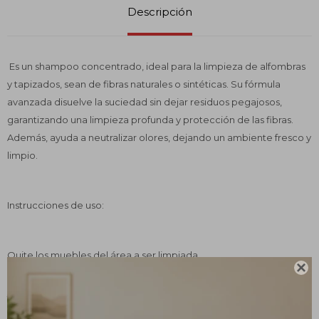
Descripción
Es un shampoo concentrado, ideal para la limpieza de alfombras
y tapizados, sean de fibras naturales o sintéticas. Su fórmula
avanzada disuelve la suciedad sin dejar residuos pegajosos,
garantizando una limpieza profunda y protección de las fibras.
Además, ayuda a neutralizar olores, dejando un ambiente fresco y
limpio.
Instrucciones de uso:
Quite los muebles del área a ser limpiada.

Proteja la base de los muebles con plástico y utilice aspiradora en
toda el área alfombrada. Realice un pre-tratamiento en las áreas
que contengan suciedad pesada, usando PLUS 5 en una dilución