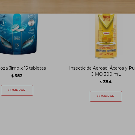
loza Jimo x 15 tabletas
Insecticida Aerosol Ácaros y Pu
JIMO 300 mL
352
$
354
$