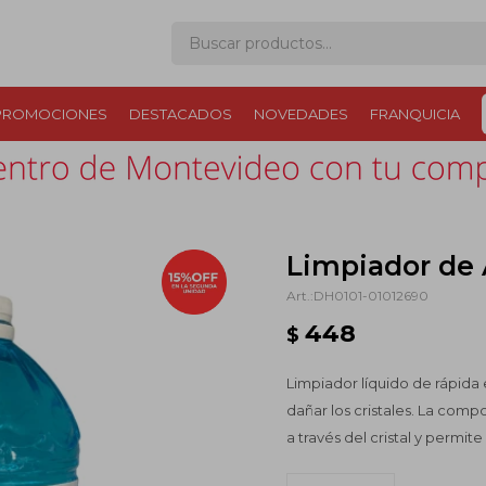
PROMOCIONES
DESTACADOS
NOVEDADES
FRANQUICIA
Limpiador de 
DH0101-01012690
448
$
Limpiador líquido de rápida 
dañar los cristales. La comp
a través del cristal y permite