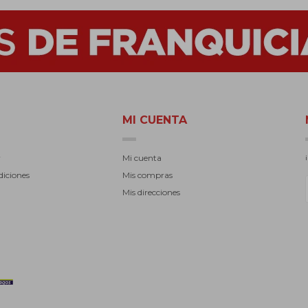
MI CUENTA
r
Mi cuenta
diciones
Mis compras
Mis direcciones