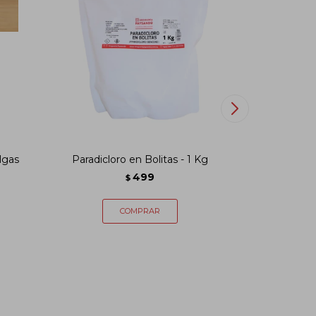
lgas
Paradicloro en Bolitas - 1 Kg
Neutralizad
499
$