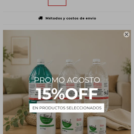
Métodos y costos de envío

CARACTERÍSTICAS
Presentación
Botella plástica
Tipo
Insumos
Estado
Líquido
Descripción
Bioetanol