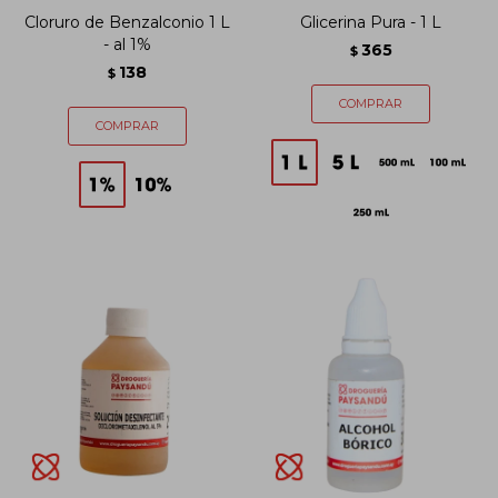
Cloruro de Benzalconio 1 L
Glicerina Pura - 1 L
- al 1%
365
$
138
$