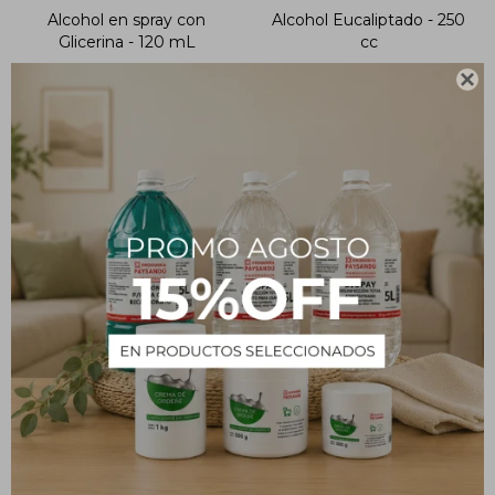
Alcohol en spray con
Alcohol Eucaliptado - 250
Glicerina - 120 mL
cc
84
73
$
$
