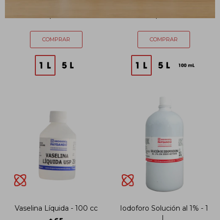
Alcohol Industrial - 1 L
Alcohol Isopropílico - 1 L
161
265
$
$
Vaselina Líquida - 100 cc
Iodoforo Solución al 1% - 1
L